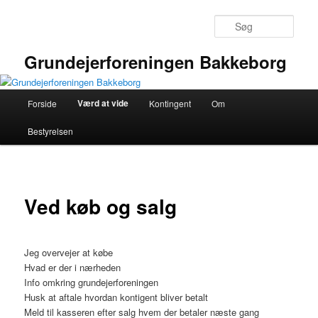
Fortsæt
til
Søg
primært
indhold
Grundejerforeningen Bakkeborg
Hovedmenu
Værd at vide
Forside
Kontingent
Om
Bestyrelsen
Ved køb og salg
Jeg overvejer at købe
Hvad er der i nærheden
Info omkring grundejerforeningen
Husk at aftale hvordan kontigent bliver betalt
Meld til kasseren efter salg hvem der betaler næste gang